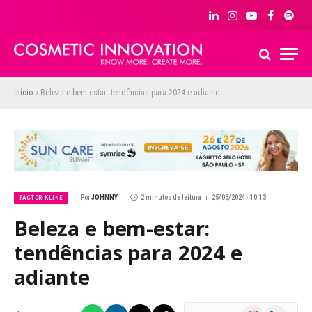
LinkedIn
Instagram
YouTube
Facebook
Spoti
Início
»
Beleza e bem-estar: tendências para 2024 e adiante
Por
JOHNNY
2 minutos de leitura
25/03/2024 · 10:13
FACTOR-KLINE
Beleza e bem-estar:
tendências para 2024 e
adiante
Instagram
LinkedIn