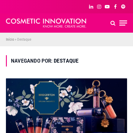
LinkedIn
Instagram
YouTube
Facebook
Spoti
Início
»
Destaque
NAVEGANDO POR:
DESTAQUE