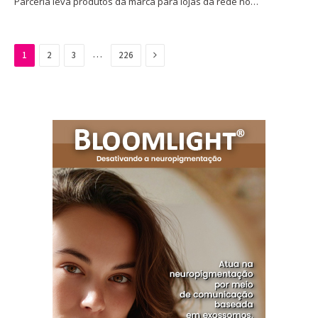
Parceria leva produtos da marca para lojas da rede no…
Next
…
1
2
3
226