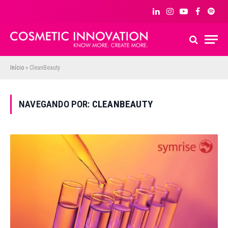
LinkedIn
Instagram
YouTube
Facebook
Spoti
Início
»
CleanBeauty
NAVEGANDO POR:
CLEANBEAUTY