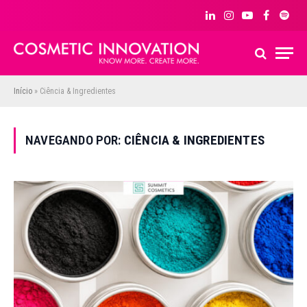
LinkedIn
Instagram
YouTube
Facebook
Spoti
Início
»
Ciência & Ingredientes
NAVEGANDO POR:
CIÊNCIA & INGREDIENTES