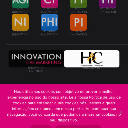
AGRI
COSMETIC
FOOD
HOUSEHOLD
INNOVATION
INNOVATION
INNOVATION
INNOVATION
NUTRA
PHARMA
PAINT
INNOVATION
INNOVATION
INNOVATION
INNOVATION
REVISTA H&C
LIVE MKTG
Nós utilizamos cookies com objetivo de prover a melhor
experiência no uso do nosso site. Leia nossa Política de uso de
© 2026 Cosmetic Innovation · Innovation Business Media Ltda. · Todos os
cookies para entender quais cookies nós usamos e quais
direitos reservados
informações coletamos em nosso portal. Ao continuar sua
navegação, você concorda que podemos armazenar cookies no
Termos de uso
Política de Privacidade
Sobre Cookies
seu dispositivo.
Sobre o uso de I.A. generativa