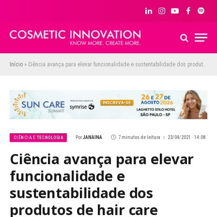
LinkedIn
Instagram
YouTube
Facebook
Spoti
Início
»
Ciência avança para elevar funcionalidade e sustentabilidade dos produtos de hair care
Por
JANAINA
7 minutos de leitura
23/04/2021 · 14:08
CIÊNCIA E TECNOLOGIA
Ciência avança para elevar
funcionalidade e
sustentabilidade dos
produtos de hair care