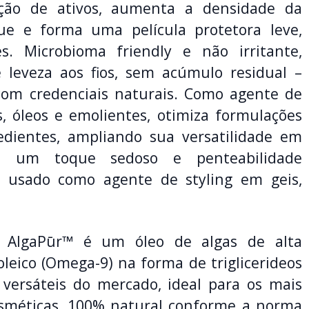
ição de ativos, aumenta a densidade da
e e forma uma película protetora leve,
es. Microbioma friendly e não irritante,
 leveza aos fios, sem acúmulo residual –
 com credenciais naturais. Como agente de
es, óleos e emolientes, otimiza formulações
dientes, ampliando sua versatilidade em
ra um toque sedoso e penteabilidade
r usado como agente de styling em geis,
 AlgaPūr™ é um óleo de algas de alta
 oleico (Omega-9) na forma de triglicerideos
versáteis do mercado, ideal para os mais
osméticas, 100% natural conforme a norma