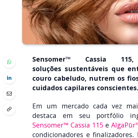
Sensomer™ Cassia 115
soluções
sustentáveis
que en
couro cabeludo, nutrem os fio
cuidados capilares conscientes
Em um mercado cada vez mais
destaca em seu portfólio in
Sensomer™ Cassia 115
e
AlgaPūr
condicionadores e finalizadores.