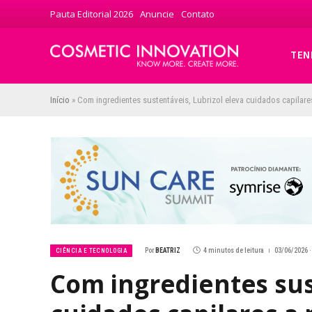
Pauta Editorial 2026
Anuncie
Contato
TEN
Início
»
Com ingredientes sustentáveis, Lubrizol eleva cuidados capilar
Por
BEATRIZ
4 minutos de leitura
03/06/2026 ·
CIÊNCIA E TECNOLOGIA
Com ingredientes sus