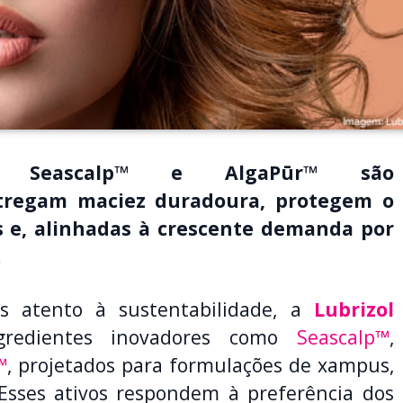
, Seascalp™ e AlgaPūr™ são
tregam maciez duradoura, protegem o
s e,
alinhadas à crescente demanda por
.
 atento à sustentabilidade, a
Lubrizol
gredientes inovadores como
Seascalp™
,
™
, projetados para formulações de xampus,
 Esses ativos respondem à preferência dos