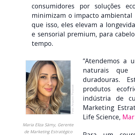
consumidores por soluções ec
minimizam o impacto ambiental
que isso, eles elevam a longevid
e sensorial premium, para cabelo
tempo.
“Atendemos a u
naturais que 
duradouras. E
produtos ecofr
indústria de c
Marketing Estra
Life Science,
Mar
Maria Eliza Sämy, Gerente
de Marketing Estratégico
Para um couro