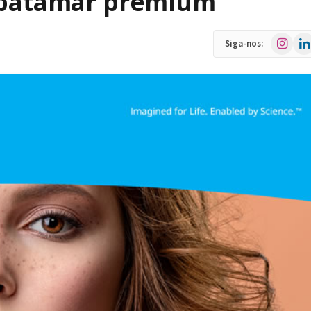
a patamar premium
Instagra
Link
Siga-nos: