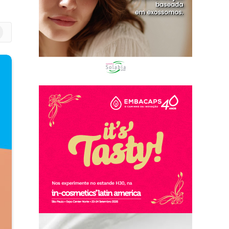
m
edIn