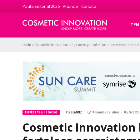
Pauta Editorial 2026
Anuncie
Contato
TEN
Início
»
Cosmetic Innovation lança novo portal e fortalece ecossistema d
Por
BEATRIZ
3 minutos de leitura
03/06/2026 
EMPRESAS & NEGÓCIOS
Cosmetic Innovation 