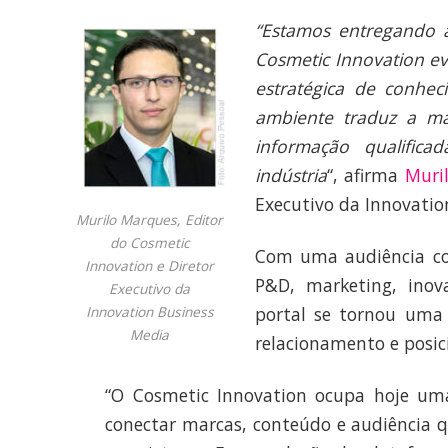
“Estamos entregando 
Cosmetic Innovation ev
estratégica de conhec
ambiente traduz a ma
informação qualifica
indústria
“, afirma
Muri
Executivo da Innovatio
Murilo Marques, Editor
do Cosmetic
Com uma audiência com
Innovation e Diretor
P&D, marketing, inov
Executivo da
portal se tornou uma 
Innovation Business
Media
relacionamento e posic
“O Cosmetic Innovation ocupa hoje um
conectar marcas, conteúdo e audiência 