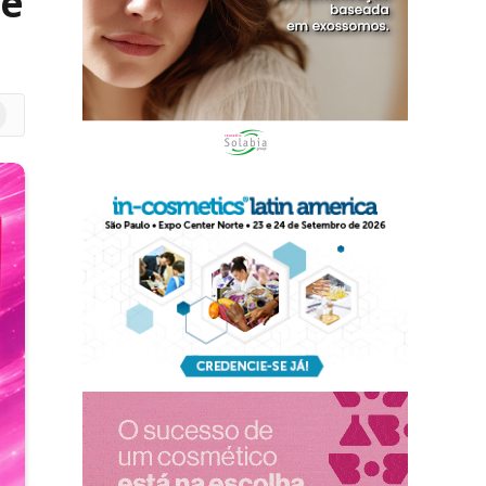
 e
m
edIn