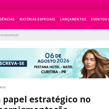
DÊNCIAS
MATÉRIAS ESPECIAIS
LANÇAMENTOS
EVENTOS 
perpigmentação
 09:53
papel estratégico no