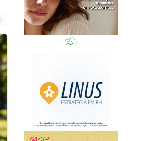
m
edIn