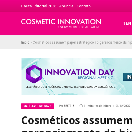
Pauta Editorial 2026
Anuncie
Contato
TEN
Início
»
Cosméticos assumem papel estratégico no gerenciamento da hi
Por
BEATRIZ
11 minutos de leitura
01/12/2025 ·
MATÉRIAS ESPECIAIS
Cosméticos assumem 