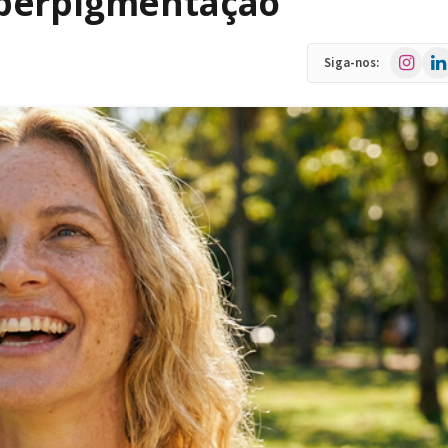
iperpigmentação
Instagra
Link
Siga-nos: