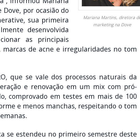
a”, informou Mariana
e Dove, por ocasião do
Mariana Martins, diretora d
rative, sua primeira
marketing na Dove
almente desenvolvida
cionar as principais
, marcas de acne e irregularidades no tom
O, que se vale dos processos naturais da
eneração e renovação em um mix com pró-
ado, comprovado em testes em mais de 100
forme e menos manchas, respeitando o tom
semanas.
a se estendeu no primeiro semestre deste