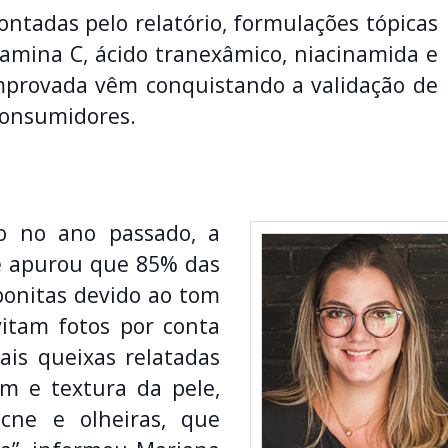
ontadas pelo relatório, formulações tópicas
itamina C, ácido tranexâmico, niacinamida e
mprovada vêm conquistando a validação de
consumidores.
o no ano passado, a
 e apurou que 85% das
onitas devido ao tom
vitam fotos por conta
pais queixas relatadas
m e textura da pele,
cne e olheiras, que