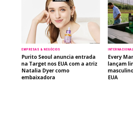
EMPRESAS & NEGÓCIOS
INTERNACIONA
Purito Seoul anuncia entrada
Every Man
na Target nos EUA com a atriz
lançam li
Natalia Dyer como
masculino
embaixadora
EUA