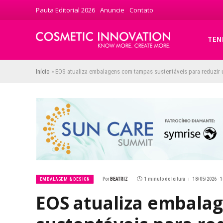
Pauta Editorial 2026
Anuncie
Contato
TEN
Início
»
EOS atualiza embalagens com tampas sustentáveis para reduzir 
Por
BEATRIZ
1 minuto de leitura
18/05/2026 · 1
EMBALAGEM & DESIGN
EOS atualiza embala