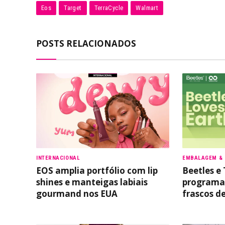
Eos
Target
TerraCycle
Walmart
POSTS RELACIONADOS
INTERNACIONAL
EMBALAGEM & 
EOS amplia portfólio com lip
Beetles e
shines e manteigas labiais
programa 
gourmand nos EUA
frascos d