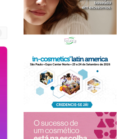
m
edIn