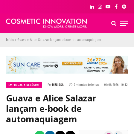
LinkedIn
Instagram
YouTube
Facebook
Spoti
Início
»
Guava e Alice Salazar lançam e-book de automaquiagem
Por
MELISSA
2 minutos de leitura
01/06/2026 · 10:42
EMPRESAS & NEGÓCIOS
Guava e Alice Salazar
lançam e-book de
automaquiagem
Instagram
LinkedIn