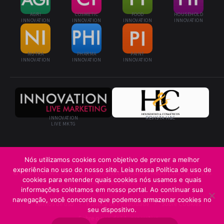
AGRI
COSMETIC
FOOD
HOUSEHOLD
INNOVATION
INNOVATION
INNOVATION
INNOVATION
NUTRA
PHARMA
PAINT
INNOVATION
INNOVATION
INNOVATION
INNOVATION
REVISTA H&C
LIVE MKTG
Nós utilizamos cookies com objetivo de prover a melhor
experiência no uso do nosso site. Leia nossa Política de uso de
© 2026 Cosmetic Innovation · Innovation Business Media Ltda. · Todos os
cookies para entender quais cookies nós usamos e quais
direitos reservados
informações coletamos em nosso portal. Ao continuar sua
navegação, você concorda que podemos armazenar cookies no
Termos de uso
Política de Privacidade
Sobre Cookies
seu dispositivo.
Sobre o uso de I.A. generativa