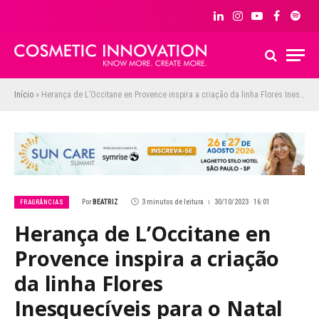
LinkedIn
Instagram
YouTube
Facebook
Spoti
Início
»
Herança de L’Occitane en Provence inspira a criação da linha Flores Inesquecíveis para o Natal
Por
BEATRIZ
3 minutos de leitura
30/10/2023 · 16:01
FRAGRÂNCIAS
Herança de L’Occitane en
Provence inspira a criação
da linha Flores
Inesquecíveis para o Natal