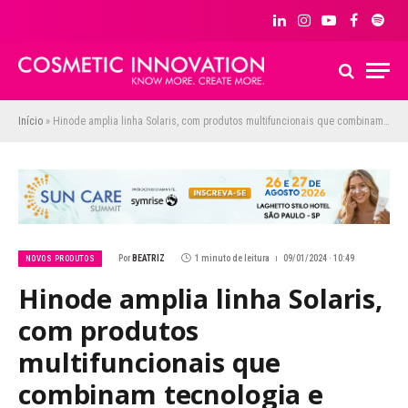
LinkedIn
Instagram
YouTube
Facebook
Spoti
Início
»
Hinode amplia linha Solaris, com produtos multifuncionais que combinam tecnologia e benefícios
Por
BEATRIZ
1 minuto de leitura
09/01/2024 · 10:49
NOVOS PRODUTOS
Hinode amplia linha Solaris,
com produtos
multifuncionais que
combinam tecnologia e