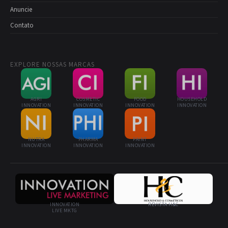
Anuncie
Contato
EXPLORE NOSSAS MARCAS
AGRI
COSMETIC
FOOD
HOUSEHOLD
INNOVATION
INNOVATION
INNOVATION
INNOVATION
NUTRA
PHARMA
PAINT
INNOVATION
INNOVATION
INNOVATION
INNOVATION
REVISTA H&C
LIVE MKTG