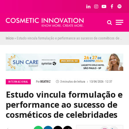
LinkedIn
Instagram
YouTube
Facebook
Spoti
Início
»
Estudo vincula formulação e performance ao sucesso de cosméticos de celebridades
Por
BEATRIZ
3 minutos de leitura
13/04/2026 · 12:37
INTERNACIONAL
Estudo vincula formulação e
performance ao sucesso de
cosméticos de celebridades
Instagram
LinkedIn