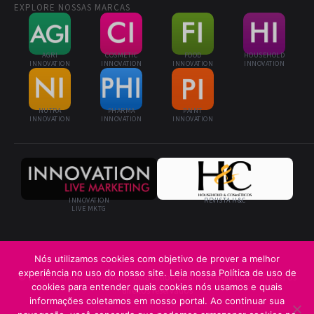
EXPLORE NOSSAS MARCAS
AGRI
COSMETIC
FOOD
HOUSEHOLD
INNOVATION
INNOVATION
INNOVATION
INNOVATION
NUTRA
PHARMA
PAINT
INNOVATION
INNOVATION
INNOVATION
INNOVATION
REVISTA H&C
LIVE MKTG
Nós utilizamos cookies com objetivo de prover a melhor
experiência no uso do nosso site. Leia nossa Política de uso de
© 2026 Cosmetic Innovation · Innovation Business Media Ltda. · Todos os
cookies para entender quais cookies nós usamos e quais
direitos reservados
informações coletamos em nosso portal. Ao continuar sua