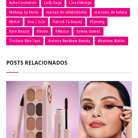
Kylie Cosmetics
Lady Gaga
Lisa Eldridge
Makeup by Mario
marcas de celebridades
mercado de beleza
Mintel
One / Size
Patrick Ta Beauty
Pleasing
Rare Beauty
Rhode
Rihanna
Selena Gomez
Triclone Skin Tech
Victoria Beckham Beauty
Westman Atelier
POSTS RELACIONADOS