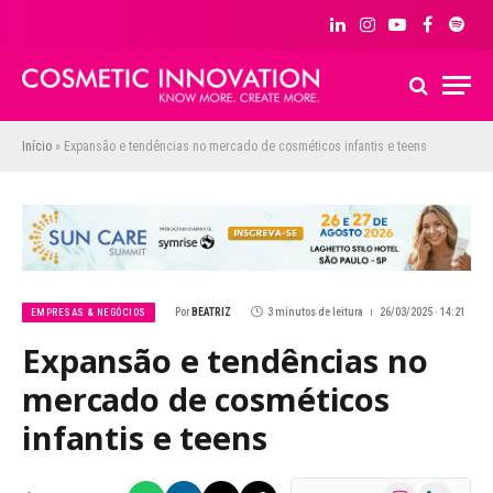
LinkedIn
Instagram
YouTube
Facebook
Spoti
Início
»
Expansão e tendências no mercado de cosméticos infantis e teens
Por
BEATRIZ
3 minutos de leitura
26/03/2025 · 14:21
EMPRESAS & NEGÓCIOS
Expansão e tendências no
mercado de cosméticos
infantis e teens
Instagram
LinkedIn