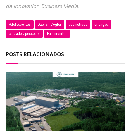
da Innovation Business Media.
Adolescentes
Azelis | Vogler
cosméticos
crianças
cuidados pessoais
Euromonitor
POSTS RELACIONADOS