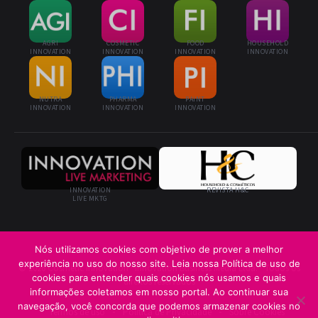
AGRI
COSMETIC
FOOD
HOUSEHOLD
INNOVATION
INNOVATION
INNOVATION
INNOVATION
NUTRA
PHARMA
PAINT
INNOVATION
INNOVATION
INNOVATION
INNOVATION
REVISTA H&C
LIVE MKTG
Nós utilizamos cookies com objetivo de prover a melhor
experiência no uso do nosso site. Leia nossa Política de uso de
© 2026 Cosmetic Innovation · Innovation Business Media Ltda. · Todos os
cookies para entender quais cookies nós usamos e quais
direitos reservados
informações coletamos em nosso portal. Ao continuar sua
navegação, você concorda que podemos armazenar cookies no
Termos de uso
Política de Privacidade
Sobre Cookies