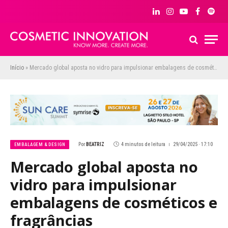
LinkedIn
Instagram
YouTube
Facebook
Spoti
Início
»
Mercado global aposta no vidro para impulsionar embalagens de cosméticos e fragrâncias
Por
BEATRIZ
4 minutos de leitura
29/04/2025 · 17:10
EMBALAGEM & DESIGN
Mercado global aposta no
vidro para impulsionar
embalagens de cosméticos e
fragrâncias