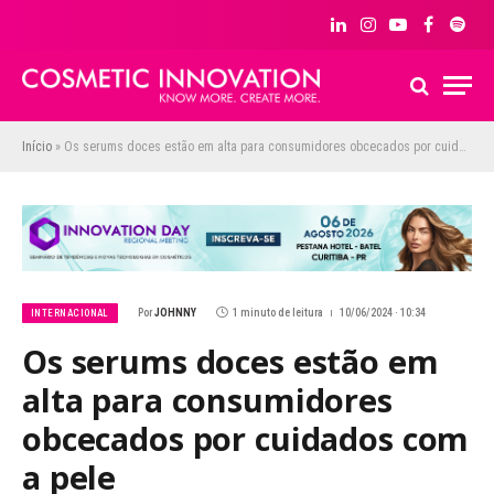
LinkedIn
Instagram
YouTube
Facebook
Spoti
Início
»
Os serums doces estão em alta para consumidores obcecados por cuidados com a pele
Por
JOHNNY
1 minuto de leitura
10/06/2024 · 10:34
INTERNACIONAL
Os serums doces estão em
alta para consumidores
obcecados por cuidados com
a pele