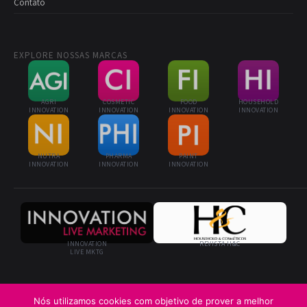
Contato
EXPLORE NOSSAS MARCAS
AGRI
COSMETIC
FOOD
HOUSEHOLD
INNOVATION
INNOVATION
INNOVATION
INNOVATION
NUTRA
PHARMA
PAINT
INNOVATION
INNOVATION
INNOVATION
INNOVATION
REVISTA H&C
LIVE MKTG
Nós utilizamos cookies com objetivo de prover a melhor