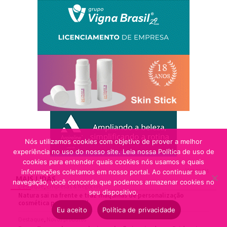
Nós utilizamos cookies com objetivo de prover a melhor
experiência no uso do nosso site. Leia nossa Política de uso de
cookies para entender quais cookies nós usamos e quais
Ver mais
informações coletamos em nosso portal. Ao continuar sua
MAIS LIDAS
navegação, você concorda que podemos armazenar cookies no
seu dispositivo.
Eu aceito
Política de privacidade