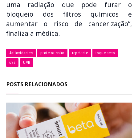
uma radiação que pode furar o
bloqueio dos filtros químicos e
aumentar o risco de cancerização”,
finaliza a médica.
Antioxidantes
protetor solar
repelente
toque seco
uva
UVB
POSTS RELACIONADOS