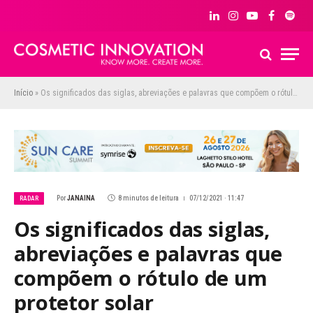
LinkedIn
Instagram
YouTube
Facebook
Spoti
Início
»
Os significados das siglas, abreviações e palavras que compõem o rótulo de um protetor solar
Por
JANAINA
8 minutos de leitura
07/12/2021 · 11:47
RADAR
Os significados das siglas,
abreviações e palavras que
compõem o rótulo de um
protetor solar