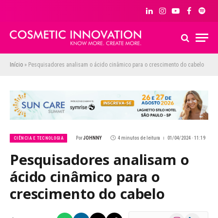
LinkedIn
Instagram
YouTube
Facebook
Spoti
Início
»
Pesquisadores analisam o ácido cinâmico para o crescimento do cabelo
Por
JOHNNY
4 minutos de leitura
01/04/2024 · 11:19
CIÊNCIA E TECNOLOGIA
Pesquisadores analisam o
ácido cinâmico para o
crescimento do cabelo
Instagram
LinkedIn