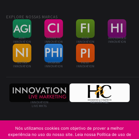
EXPLORE NOSSAS MARCAS
AGRI
COSMETIC
FOOD
HOUSEHOLD
INNOVATION
INNOVATION
INNOVATION
INNOVATION
NUTRA
PHARMA
PAINT
INNOVATION
INNOVATION
INNOVATION
INNOVATION
REVISTA H&C
LIVE MKTG
Nós utilizamos cookies com objetivo de prover a melhor
experiência no uso do nosso site. Leia nossa Política de uso de
© 2026 Cosmetic Innovation · Innovation Business Media Ltda. · Todos os