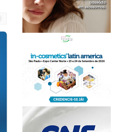
m
edIn