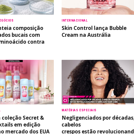
EGÓCIOS
INTERNACIONAL
nteia composição
Skin Control lança Bubble
ados bucais com
Cream na Austrália
aminoácido contra
L
MATÉRIAS ESPECIAIS
 coleção Secret &
Negligenciados por décadas
tails em edição
cabelos
no mercado dos EUA
crespos estão revolucionan