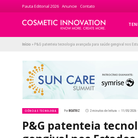
Pauta Editorial 2026
Anuncie
Contato
TEN
Início
»
P&G patenteia tecnologia avançada para saúde gengival nos Es
Por
BEATRIZ
2 minutos de leitura
11/05/2026 ·
CIÊNCIA E TECNOLOGIA
P&G patenteia tecno