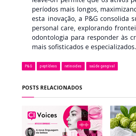
períodos mais longos, maximizand
esta inovação, a P&G consolida 
personal care, explorando fronte
odontologia para responder às c
mais sofisticados e especializados
P&G
peptídeos
retinoides
saúde gengival
POSTS RELACIONADOS