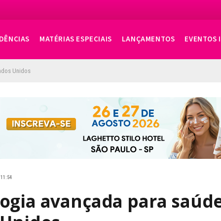
DÊNCIAS
MATÉRIAS ESPECIAIS
LANÇAMENTOS
EVENTOS 
tados Unidos
 11:54
logia avançada para saúd