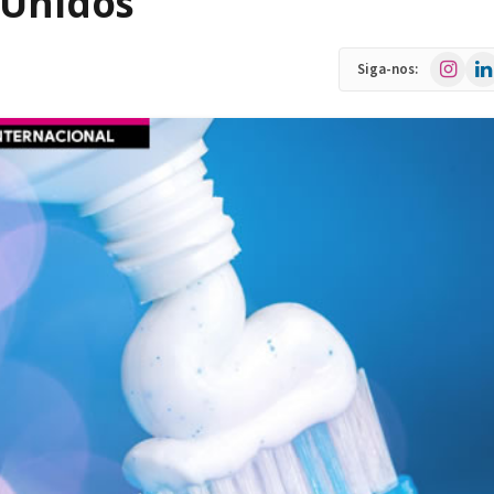
 Unidos
Instagra
Link
Siga-nos: