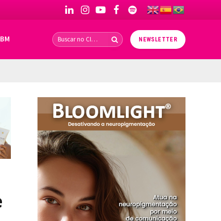
LinkedIn
Instagram
YouTube
Facebook
Spotify
IBM
NEWSLETTER
e