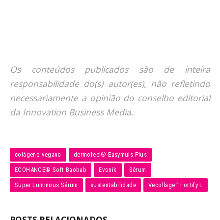
Os conteúdos publicados são de inteira
responsabilidade do(s) autor(es), não refletindo
necessariamente a opinião do conselho editorial
da Innovation Business Media.
colágeno vegano
dermofeel® Easymuls Plus
ECOHANCE® Soft Baobab
Evonik
Sérum
Super Luminous Sérum
sustentabilidade
Vecollage™ Fortify L
POSTS RELACIONADOS