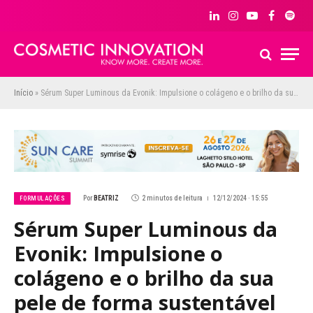
LinkedIn
Instagram
YouTube
Facebook
Spoti
Início
»
Sérum Super Luminous da Evonik: Impulsione o colágeno e o brilho da sua pele de forma sustentável
Por
BEATRIZ
2 minutos de leitura
12/12/2024 · 15:55
FORMULAÇÕES
Sérum Super Luminous da
Evonik: Impulsione o
colágeno e o brilho da sua
pele de forma sustentável