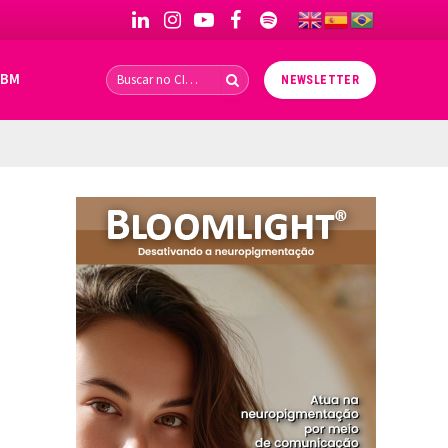
LinkedIn
Instagram
YouTube
Facebook
Spotify
IBM
NEWSLETTER