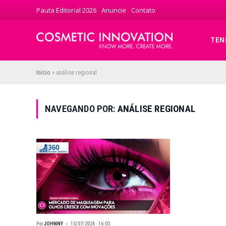
Pauta Editorial 2026
Anuncie
Contato
TEN
Início
»
análise regional
NAVEGANDO POR:
ANÁLISE REGIONAL
Por
JOHNNY
15/07/2024 · 16:03