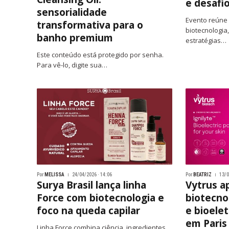
e desafi
sensorialidade
Evento reúne 
transformativa para o
biotecnologia
banho premium
estratégias…
Este conteúdo está protegido por senha.
Para vê-lo, digite sua…
Por
MELISSA
24/04/2026 · 14:06
Por
BEATRIZ
13/0
Surya Brasil lança linha
Vytrus a
Force com biotecnologia e
biotecno
foco na queda capilar
e bioelet
em Paris
Linha Force combina ciência, ingredientes