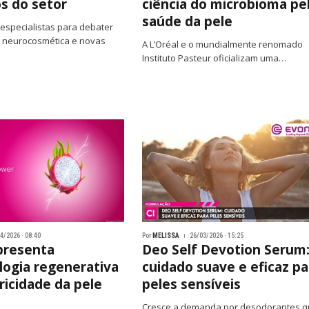
os do setor
ciência do microbioma pe
saúde da pele
especialistas para debater
, neurocosmética e novas
A L’Oréal e o mundialmente renomado
Instituto Pasteur oficializam uma…
4/2026 · 08:40
Por
MELISSA
26/03/2026 · 15:25
presenta
Deo Self Devotion Serum
logia regenerativa
cuidado suave e eficaz pa
ricidade da pele
peles sensíveis
Cresce a demanda por desodorantes 