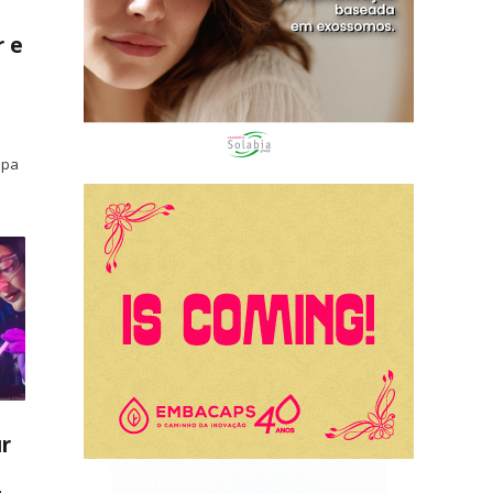
r e
apa
ur