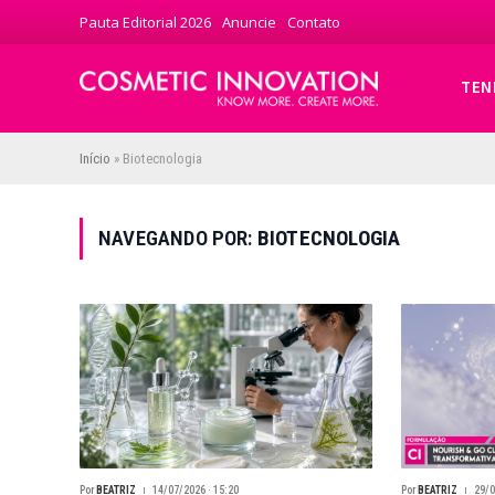
Pauta Editorial 2026
Anuncie
Contato
TEN
Início
»
Biotecnologia
NAVEGANDO POR:
BIOTECNOLOGIA
Por
BEATRIZ
14/07/2026 · 15:20
Por
BEATRIZ
29/0