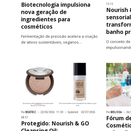
Biotecnologia impulsiona
15:15
Nourish 
nova geração de
sensoria
ingredientes para
transfor
cosméticos
banho p
Fermentação de precisão acelera a criação
O conceito d
de ativos sustentáveis, veganos…
impulsionand
Por
BEATRIZ
22/05/2026 · 11:03
Updated:
02/07/2026 ·
Por
MELISSA
06/
Fórum d
08:57
Protegido: Nourish & GO
Cosmétic
Cleansing Oil: