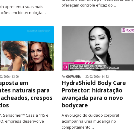
ofereçam controle eficaz do…
ech apresenta suas mais
vações em biotecnologia…
02/2026 · 13:00
Por
GIOVANNA
20/02/2026 · 14:52
 aposta em
HydraShield Body Care
ntes naturais para
Protector: hidratação
cacheados, crespos
avançada para o novo
dos
bodycare
, Sensomer™ Cassia 115 e
A evolução do cuidado corporal
O, empresa desenvolve
acompanha uma mudança no
comportamento…