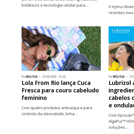
botânicos e tecnologia celular para…
A Vytrus Biot
recentes ino
Por
MELISSA
27/02/2026 · 14:22
Por
MELISSA
27/
Lola From Rio lança Cuca
Lubrizol
Fresca para couro cabeludo
ingredie
feminino
cabelos 
e ondula
Com quatro produtos anticaspa e para
controle da oleosidade, linha…
Com Xpozuki™
AlgaPur™ HSH
soluções…