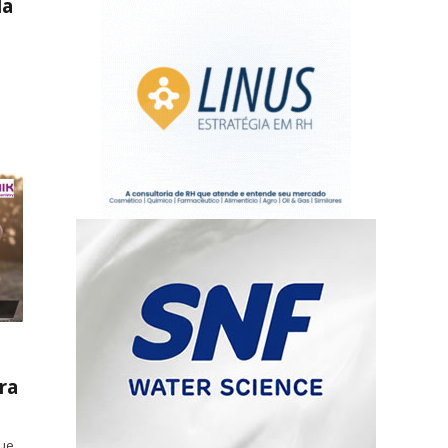
la
:
ra
que