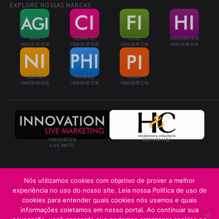
EXPLORE NOSSAS MARCAS
AGRI
COSMETIC
FOOD
HOUSEHOLD
INNOVATION
INNOVATION
INNOVATION
INNOVATION
NUTRA
PHARMA
PAINT
INNOVATION
INNOVATION
INNOVATION
INNOVATION
REVISTA H&C
LIVE MKTG
Nós utilizamos cookies com objetivo de prover a melhor
experiência no uso do nosso site. Leia nossa Política de uso de
© 2026 Cosmetic Innovation · Innovation Business Media Ltda. · Todos os
cookies para entender quais cookies nós usamos e quais
direitos reservados
informações coletamos em nosso portal. Ao continuar sua