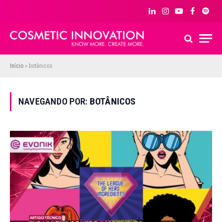
LinkedIn
Instagram
YouTube
Facebook
Spoti
Início
»
botânicos
NAVEGANDO POR:
BOTÂNICOS