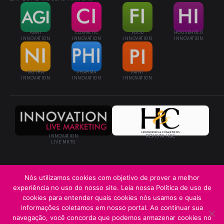
AGRI
COSMETIC
FOOD
HOUSEHOLD
INNOVATION
INNOVATION
INNOVATION
INNOVATION
NUTRA
PHARMA
PAINT
INNOVATION
INNOVATION
INNOVATION
INNOVATION
REVISTA H&C
LIVE MKTG
Nós utilizamos cookies com objetivo de prover a melhor
experiência no uso do nosso site. Leia nossa Política de uso de
© 2026 Cosmetic Innovation · Innovation Business Media Ltda. · Todos os
cookies para entender quais cookies nós usamos e quais
direitos reservados
informações coletamos em nosso portal. Ao continuar sua
navegação, você concorda que podemos armazenar cookies no
Termos de uso
Política de Privacidade
Sobre Cookies