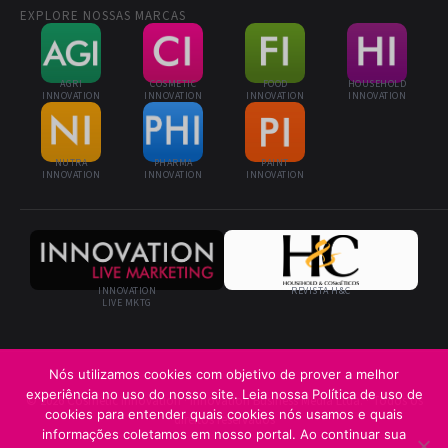
EXPLORE NOSSAS MARCAS
AGRI
COSMETIC
FOOD
HOUSEHOLD
INNOVATION
INNOVATION
INNOVATION
INNOVATION
NUTRA
PHARMA
PAINT
INNOVATION
INNOVATION
INNOVATION
INNOVATION
REVISTA H&C
LIVE MKTG
Nós utilizamos cookies com objetivo de prover a melhor
experiência no uso do nosso site. Leia nossa Política de uso de
© 2026 Cosmetic Innovation · Innovation Business Media Ltda. · Todos os
cookies para entender quais cookies nós usamos e quais
direitos reservados
informações coletamos em nosso portal. Ao continuar sua