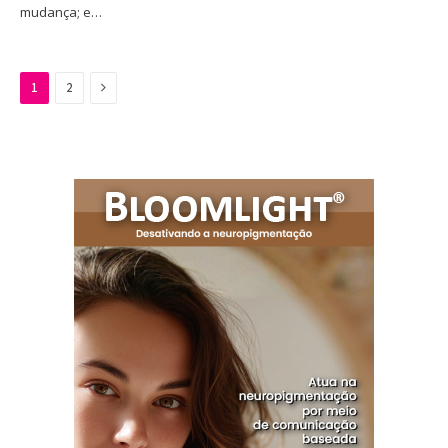
mudança; e…
Next
1
2