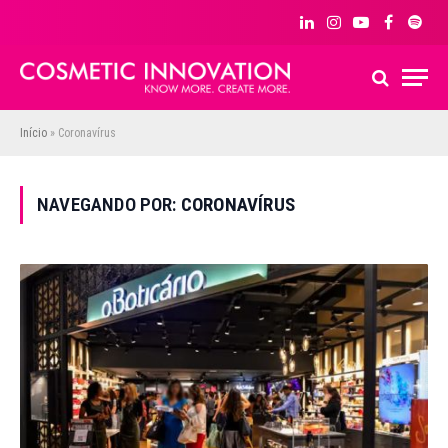
LinkedIn
Instagram
YouTube
Facebook
Spoti
Início
»
Coronavírus
NAVEGANDO POR:
CORONAVÍRUS