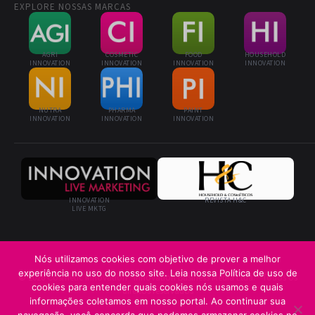
EXPLORE NOSSAS MARCAS
AGRI
COSMETIC
FOOD
HOUSEHOLD
INNOVATION
INNOVATION
INNOVATION
INNOVATION
NUTRA
PHARMA
PAINT
INNOVATION
INNOVATION
INNOVATION
INNOVATION
REVISTA H&C
LIVE MKTG
Nós utilizamos cookies com objetivo de prover a melhor
experiência no uso do nosso site. Leia nossa Política de uso de
© 2026 Cosmetic Innovation · Innovation Business Media Ltda. · Todos os
cookies para entender quais cookies nós usamos e quais
direitos reservados
informações coletamos em nosso portal. Ao continuar sua