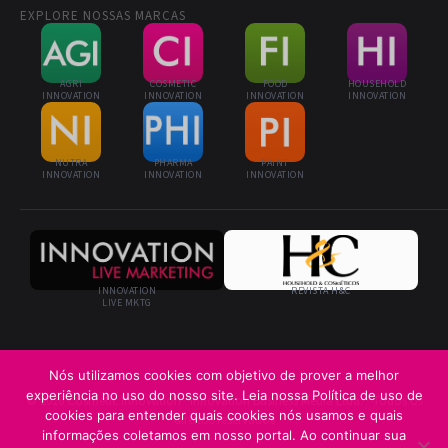
EXPLORE NOSSAS MARCAS
AGRI
COSMETIC
FOOD
HOUSEHOLD
INNOVATION
INNOVATION
INNOVATION
INNOVATION
NUTRA
PHARMA
PAINT
INNOVATION
INNOVATION
INNOVATION
INNOVATION
REVISTA H&C
LIVE MKTG
Nós utilizamos cookies com objetivo de prover a melhor
experiência no uso do nosso site. Leia nossa Política de uso de
© 2026 Cosmetic Innovation · Innovation Business Media Ltda. · Todos os
cookies para entender quais cookies nós usamos e quais
direitos reservados
informações coletamos em nosso portal. Ao continuar sua