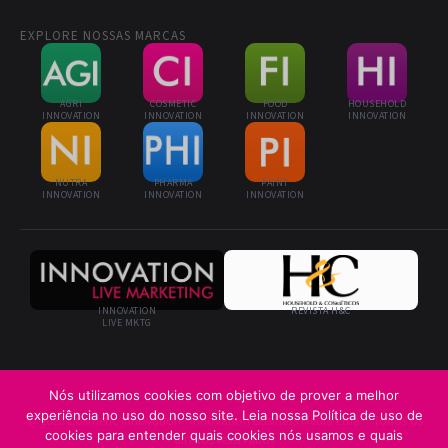
EXPLORE NOSSAS MARCAS
AGRI
COSMETIC
FOOD
HOUSEHOLD
INNOVATION
INNOVATION
INNOVATION
INNOVATION
NUTRA
PHARMA
PAINT
INNOVATION
INNOVATION
INNOVATION
INNOVATION
REVISTA H&C
LIVE MKTG
Nós utilizamos cookies com objetivo de prover a melhor
experiência no uso do nosso site. Leia nossa Política de uso de
© 2026 Cosmetic Innovation · Innovation Business Media Ltda. · Todos os
cookies para entender quais cookies nós usamos e quais
direitos reservados