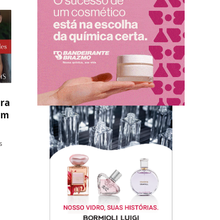
ara
om
s