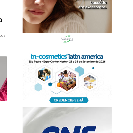
a
icos