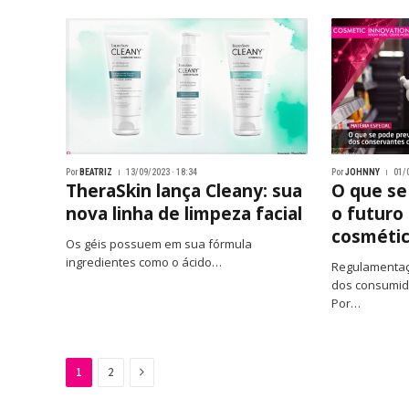
Por
BEATRIZ
13/09/2023 · 18:34
Por
JOHNNY
01/
TheraSkin lança Cleany: sua
O que se
nova linha de limpeza facial
o futuro
cosméti
Os géis possuem em sua fórmula
ingredientes como o ácido…
Regulamentaç
dos consumid
Por…
Next
1
2