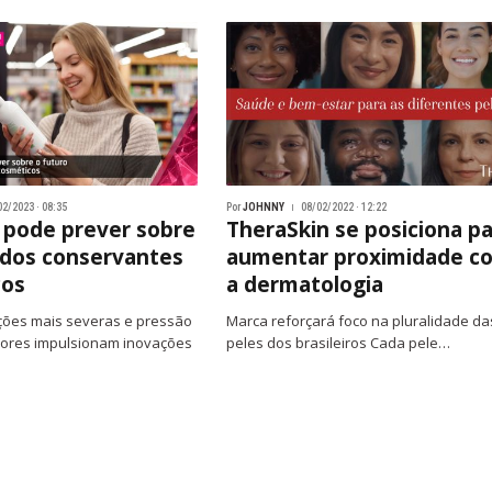
02/2023 · 08:35
Por
JOHNNY
08/02/2022 · 12:22
 pode prever sobre
TheraSkin se posiciona p
 dos conservantes
aumentar proximidade c
cos
a dermatologia
ões mais severas e pressão
Marca reforçará foco na pluralidade da
ores impulsionam inovações
peles dos brasileiros Cada pele…