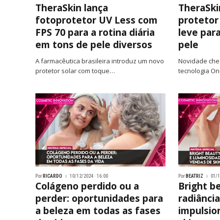
TheraSkin lança
TheraSki
fotoprotetor UV Less com
protetor
FPS 70 para a rotina diária
leve par
em tons de pele diversos
pele
A farmacêutica brasileira introduz um novo
Novidade che
protetor solar com toque…
tecnologia O
Por
RICARDO
10/12/2024 · 16:00
Por
BEATRIZ
01/1
Colágeno perdido ou a
Bright b
perder: oportunidades para
radiânci
a beleza em todas as fases
impulsio