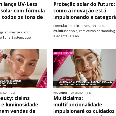
n lança UV-Less
Proteção solar do futuro:
 solar com fórmula
como a inovação está
a todos os tons de
impulsionando a categori
Formulações ultraleves, antioxidantes,
multifuncionais, com ativos dermatológ
ga ao mercado com
e adaptáveis ao…
ne Tone System, que…
1/2024 · 10:00
Por
JOHNNY
20/08/2024 · 16:40
eauty: claims
Multiclaims:
a e luminosidade
multifuncionalidade
nam vendas de
impulsionará os cuidados