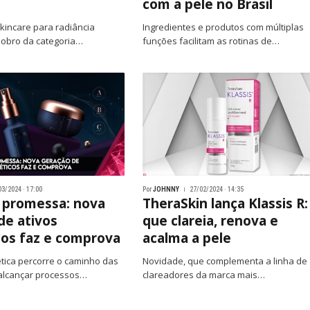
com a pele no Brasil
kincare para radiância
Ingredientes e produtos com múltiplas
dobro da categoria…
funções facilitam as rotinas de…
03/2024 · 17:00
Por
JOHNNY
27/02/2024 · 14:35
 promessa: nova
TheraSkin lança Klassis R:
de ativos
que clareia, renova e
os faz e comprova
acalma a pele
tica percorre o caminho das
Novidade, que complementa a linha de
 alcançar processos…
clareadores da marca mais…