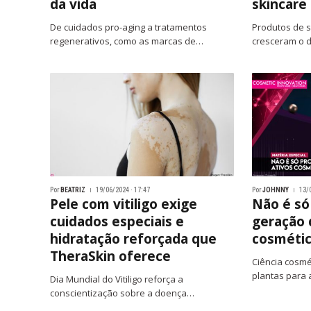
da vida
skincare
De cuidados pro-aging a tratamentos
Produtos de s
regenerativos, como as marcas de…
cresceram o 
Por
BEATRIZ
19/06/2024 · 17:47
Por
JOHNNY
13/
Pele com vitiligo exige
Não é só
cuidados especiais e
geração 
hidratação reforçada que
cosmétic
TheraSkin oferece
Ciência cosmé
plantas para
Dia Mundial do Vitiligo reforça a
conscientização sobre a doença…