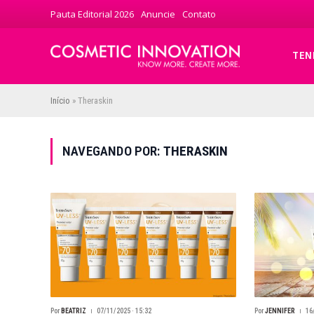
Pauta Editorial 2026
Anuncie
Contato
TEN
Início
»
Theraskin
NAVEGANDO POR:
THERASKIN
Por
BEATRIZ
07/11/2025 · 15:32
Por
JENNIFER
16