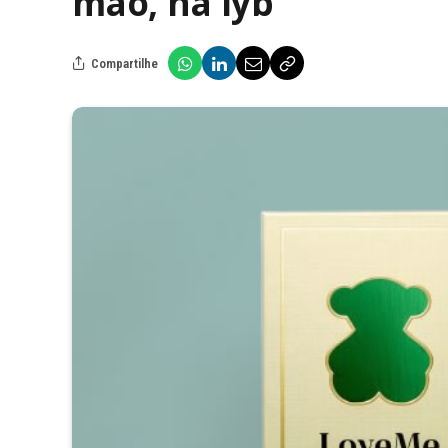
mão, na lyb
Compartilhe