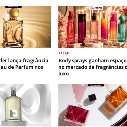
RADAR
der lança fragrância
Body sprays ganham espaço
Eau de Parfum nos
no mercado de fragrâncias 
luxo