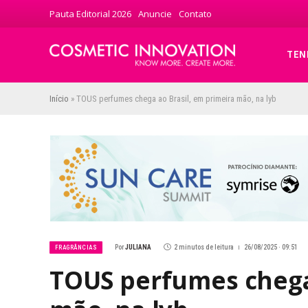
Pauta Editorial 2026
Anuncie
Contato
TEN
Início
»
TOUS perfumes chega ao Brasil, em primeira mão, na lyb
Por
JULIANA
2 minutos de leitura
26/08/2025 · 09:51
FRAGRÂNCIAS
TOUS perfumes chega 