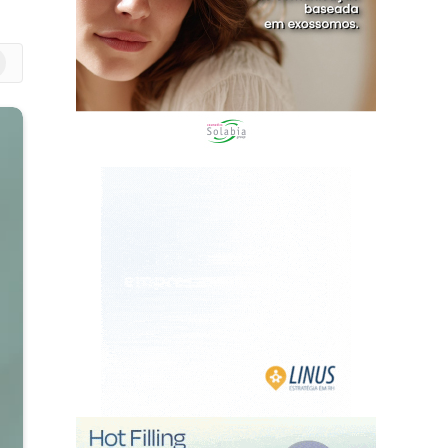
m
edIn