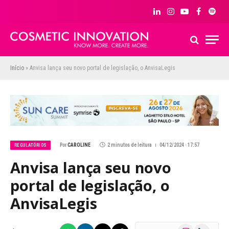
LinkedIn
Instagram
YouTube
Facebook
Spoti
Início
»
Anvisa lança seu novo portal de legislação, o AnvisaLegis
Por
CAROLINE
2 minutos de leitura
04/12/2024 · 17:57
REGULATÓRIOS
Anvisa lança seu novo
portal de legislação, o
AnvisaLegis
Instagram
LinkedIn