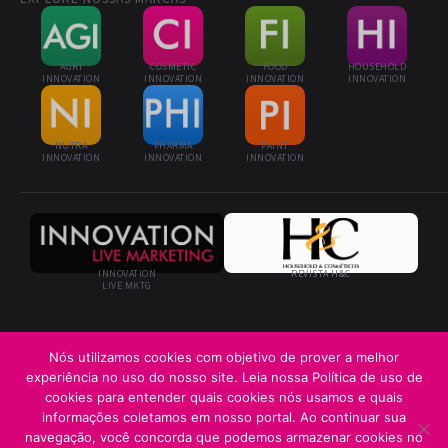
AGRI
COSMETIC
FOOD
HOUSEHOLD
INNOVATION
INNOVATION
INNOVATION
INNOVATION
NUTRA
PHARMA
PAINT
INNOVATION
INNOVATION
INNOVATION
INNOVATION
REVISTA H&C
LIVE MKTG
Nós utilizamos cookies com objetivo de prover a melhor
experiência no uso do nosso site. Leia nossa Política de uso de
© 2026 Cosmetic Innovation · Innovation Business Media Ltda. · Todos os
cookies para entender quais cookies nós usamos e quais
direitos reservados
informações coletamos em nosso portal. Ao continuar sua
navegação, você concorda que podemos armazenar cookies no
Termos de uso
Política de Privacidade
Sobre Cookies