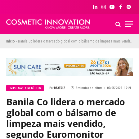
LinkedIn
Instagram
YouTube
Facebook
Spoti
Início
»
Banila Co lidera o mercado global com o bálsamo de limpeza mais vendido, segundo Euromonitor
Por
BEATRIZ
2 minutos de leitura
07/05/2025 · 17:21
EMPRESAS & NEGÓCIOS
Banila Co lidera o mercado
global com o bálsamo de
limpeza mais vendido,
segundo Euromonitor