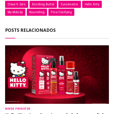
Clean It Zero
Enriching Butter
Euromonitor
Hello Kitty
My Melody
Nourishing
Pore Clarifying
POSTS RELACIONADOS
NOVOS PRODUTOS