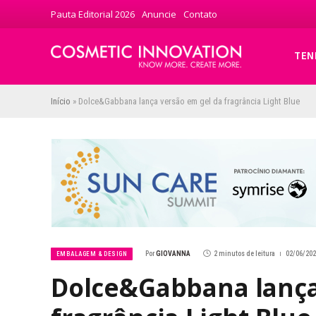
Pauta Editorial 2026
Anuncie
Contato
TEN
Início
»
Dolce&Gabbana lança versão em gel da fragrância Light Blue
Por
GIOVANNA
2 minutos de leitura
02/06/202
EMBALAGEM & DESIGN
Dolce&Gabbana lança