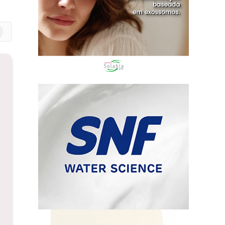
m
edIn