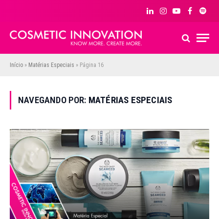
LinkedIn
Instagram
YouTube
Facebook
Spoti
Início
»
Matérias Especiais
»
Página 16
NAVEGANDO POR:
MATÉRIAS ESPECIAIS