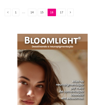
Previous
Next
…
1
14
15
16
17