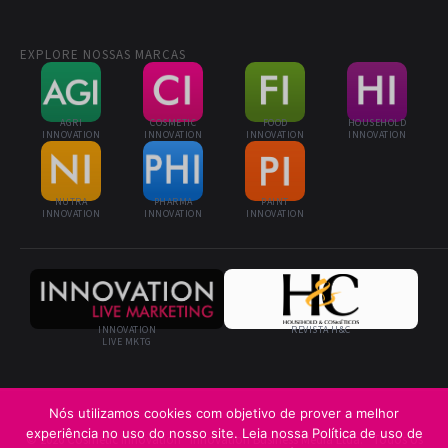
EXPLORE NOSSAS MARCAS
AGRI
COSMETIC
FOOD
HOUSEHOLD
INNOVATION
INNOVATION
INNOVATION
INNOVATION
NUTRA
PHARMA
PAINT
INNOVATION
INNOVATION
INNOVATION
INNOVATION
REVISTA H&C
LIVE MKTG
Nós utilizamos cookies com objetivo de prover a melhor
experiência no uso do nosso site. Leia nossa Política de uso de
© 2026 Cosmetic Innovation · Innovation Business Media Ltda. · Todos os