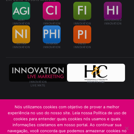
AGRI
COSMETIC
FOOD
HOUSEHOLD
INNOVATION
INNOVATION
INNOVATION
INNOVATION
NUTRA
PHARMA
PAINT
INNOVATION
INNOVATION
INNOVATION
INNOVATION
REVISTA H&C
LIVE MKTG
Nós utilizamos cookies com objetivo de prover a melhor
experiência no uso do nosso site. Leia nossa Política de uso de
© 2026 Cosmetic Innovation · Innovation Business Media Ltda. · Todos os
cookies para entender quais cookies nós usamos e quais
direitos reservados
informações coletamos em nosso portal. Ao continuar sua
navegação, você concorda que podemos armazenar cookies no
Termos de uso
Política de Privacidade
Sobre Cookies