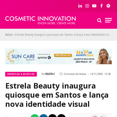
LinkedIn
Instagram
YouTube
Facebook
Spoti
Início
»
Estrela Beauty inaugura quiosque em Santos e lança nova identidade visual
Por
BEATRIZ
2 minutos de leitura
12/11/2024 · 15:28
EMPRESAS & NEGÓCIOS
Estrela Beauty inaugura
quiosque em Santos e lança
nova identidade visual
Instagram
LinkedIn