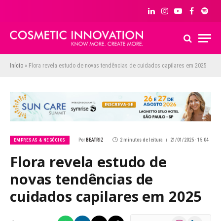
LinkedIn
Instagram
YouTube
Facebook
Spoti
Início
»
Flora revela estudo de novas tendências de cuidados capilares em 2025
Por
BEATRIZ
2 minutos de leitura
21/01/2025 · 15:04
EMPRESAS & NEGÓCIOS
Flora revela estudo de
novas tendências de
cuidados capilares em 2025
Instagram
LinkedIn