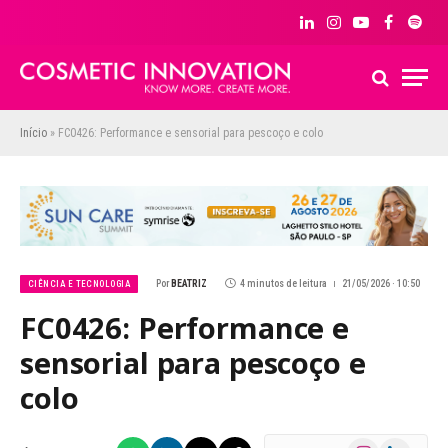
LinkedIn
Instagram
YouTube
Facebook
Spoti
Início
»
FC0426: Performance e sensorial para pescoço e colo
Por
BEATRIZ
4 minutos de leitura
21/05/2026 · 10:50
CIÊNCIA E TECNOLOGIA
FC0426: Performance e
sensorial para pescoço e
colo
Instagram
LinkedIn