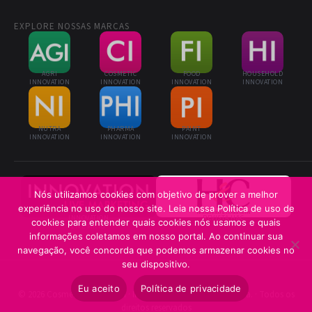
EXPLORE NOSSAS MARCAS
AGRI
COSMETIC
FOOD
HOUSEHOLD
INNOVATION
INNOVATION
INNOVATION
INNOVATION
NUTRA
PHARMA
PAINT
INNOVATION
INNOVATION
INNOVATION
Nós utilizamos cookies com objetivo de prover a melhor
experiência no uso do nosso site. Leia nossa Política de uso de
INNOVATION
REVISTA H&C
cookies para entender quais cookies nós usamos e quais
LIVE MKTG
informações coletamos em nosso portal. Ao continuar sua
navegação, você concorda que podemos armazenar cookies no
seu dispositivo.
Eu aceito
Política de privacidade
© 2026 Cosmetic Innovation · Innovation Business Media Ltda. · Todos os
direitos reservados