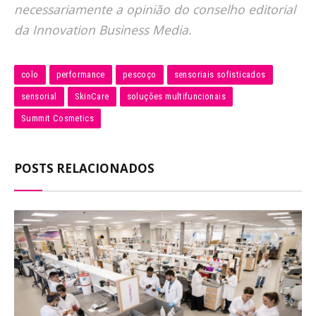
necessariamente a opinião do conselho editorial
da Innovation Business Media.
colo
performance
pescoço
sensoriais sofisticados
sensorial
SkinCare
soluções multifuncionais
Summit Cosmetics
POSTS RELACIONADOS