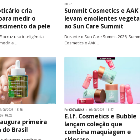
08:57
icário cria
Summit Cosmetics e AAK
ara medir o
levam emolientes vegeta
scimento da pele
ao Sun Care Summit
Fiocruz usa inteligência
Durante o Sun Care Summit 2026, Summ
a medir a…
Cosmetics e AAK…
4/08/2026 · 15:58
Por
GIOVANNA
04/08/2026 · 11:57
E.l.f. Cosmetics e Bubble
6 · 09:25
naugura primeira
lançam coleção que
a do Brasil
combina maquiagem e
skincare