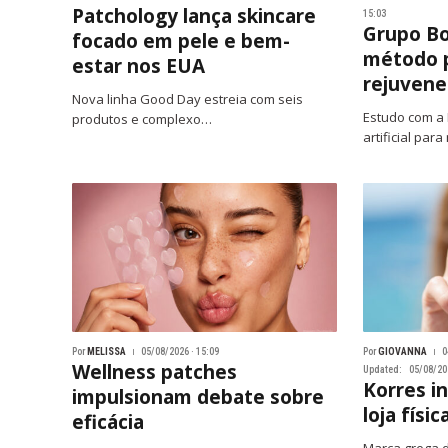
Patchology lança skincare
15:03
Grupo Bot
focado em pele e bem-
método p
estar nos EUA
rejuvene
Nova linha Good Day estreia com seis
Estudo com a 
produtos e complexo…
artificial par
Por
MELISSA
05/08/2026 · 15:09
Por
GIOVANNA
0
Wellness patches
Updated:
05/08/202
Korres i
impulsionam debate sobre
loja físic
eficácia