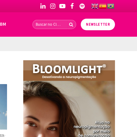
LinkedIn
Instagram
YouTube
Facebook
Spotify
IBM
NEWSLETTER
026 ·