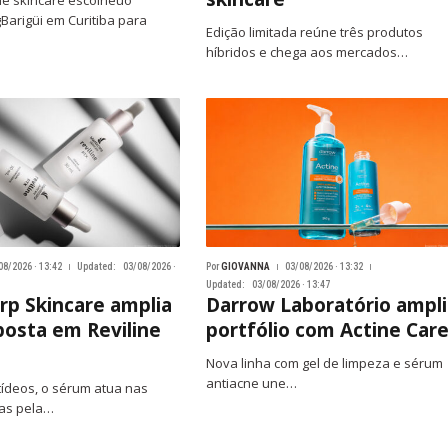
de skincare escolheuo
arigüi em Curitiba para
Edição limitada reúne três produtos
híbridos e chega aos mercados…
08/2026 · 13:42
Updated:
03/08/2026 ·
Por
GIOVANNA
03/08/2026 · 13:32
Updated:
03/08/2026 · 13:47
p Skincare amplia
Darrow Laboratório ampli
aposta em Reviline
portfólio com Actine Car
Nova linha com gel de limpeza e sérum
antiacne une…
ídeos, o sérum atua nas
as pela…