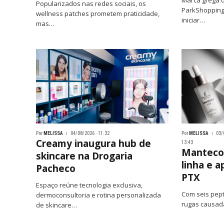
Marca grega 
Popularizados nas redes sociais, os
ParkShoppingB
wellness patches prometem praticidade,
iniciar…
mas…
Por
MELISSA
04/08/2026 · 11:32
Por
MELISSA
03/
Creamy inaugura hub de
13:43
Mantecor
skincare na Drogaria
linha e 
Pacheco
PTX
Espaço reúne tecnologia exclusiva,
Com seis pept
dermoconsultoria e rotina personalizada
rugas causad
de skincare…