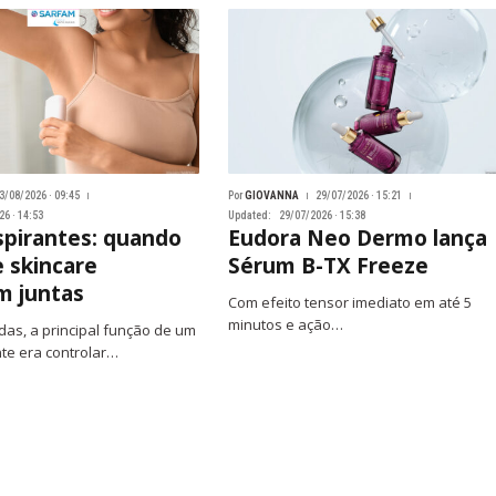
3/08/2026 · 09:45
Por
GIOVANNA
29/07/2026 · 15:21
6 · 14:53
Updated:
29/07/2026 · 15:38
spirantes: quando
Eudora Neo Dermo lança
e skincare
Sérum B-TX Freeze
m juntas
Com efeito tensor imediato em até 5
minutos e ação…
as, a principal função de um
nte era controlar…