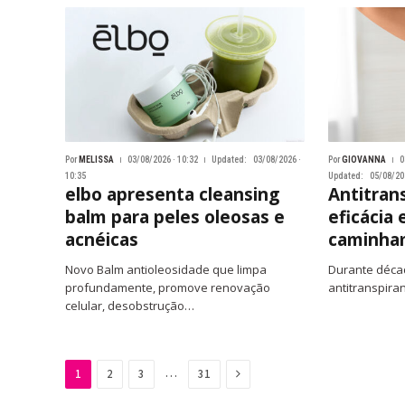
Por
MELISSA
03/08/2026 · 10:32
Updated:
03/08/2026 ·
Por
GIOVANNA
0
10:35
Updated:
05/08/202
elbo apresenta cleansing
Antitran
balm para peles oleosas e
eficácia 
acnéicas
caminha
Novo Balm antioleosidade que limpa
Durante décad
profundamente, promove renovação
antitranspira
celular, desobstrução…
Next
…
1
2
3
31