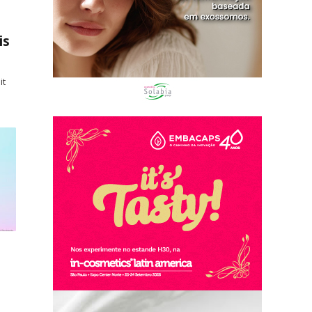
is
it