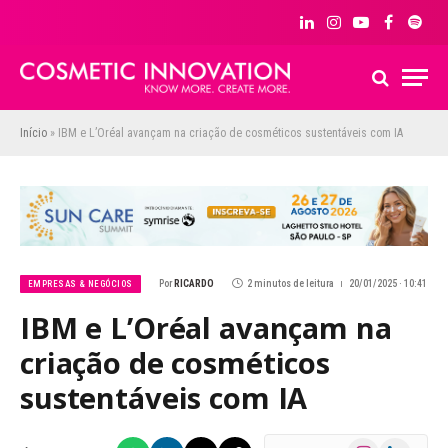
LinkedIn
Instagram
YouTube
Facebook
Spoti
Início
»
IBM e L’Oréal avançam na criação de cosméticos sustentáveis com IA
Por
RICARDO
2 minutos de leitura
20/01/2025 · 10:41
EMPRESAS & NEGÓCIOS
IBM e L’Oréal avançam na
criação de cosméticos
sustentáveis com IA
Instagram
LinkedIn