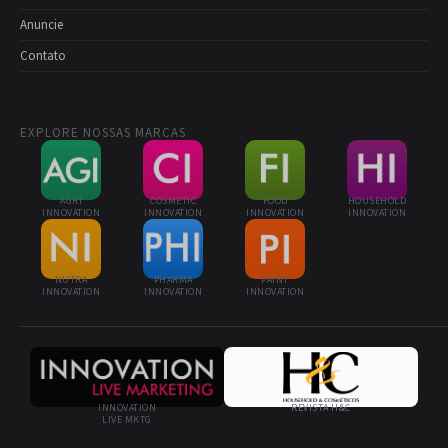
Anuncie
Contato
EXPLORE NOSSAS MARCAS
AGRI
COSMETIC
FOOD
HOUSEHOLD
INNOVATION
INNOVATION
INNOVATION
INNOVATION
NUTRA
PHARMA
PAINT
INNOVATION
INNOVATION
INNOVATION
INNOVATION
REVISTA H&C
LIVE MKTG