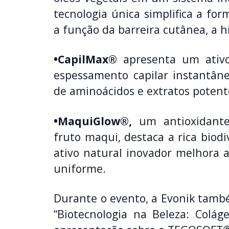
tecnologia única simplifica a 
a função da barreira cutânea, a h
•CapilMax®
apresenta um ativo
espessamento capilar instantân
de aminoácidos e extratos potent
•MaquiGlow®,
um antioxidante
fruto maqui, destaca a rica biod
ativo natural inovador melhora
uniforme.
Durante o evento, a Evonik tamb
“Biotecnologia na Beleza: Colá