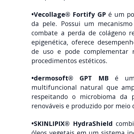
•Vecollage® Fortify GP
é um pol
da pele. Possui um mecanismo 
combate a perda de colágeno re
epigenética, oferece desempen
de uso e pode complementar r
procedimentos estéticos.
•dermosoft® GPT MB
é um a
multifuncional natural que ampl
respeitando o microbioma da p
renováveis e produzido por meio d
•SKINLIPIX® HydraShield
combin
óleos vegetais em um sistema ino