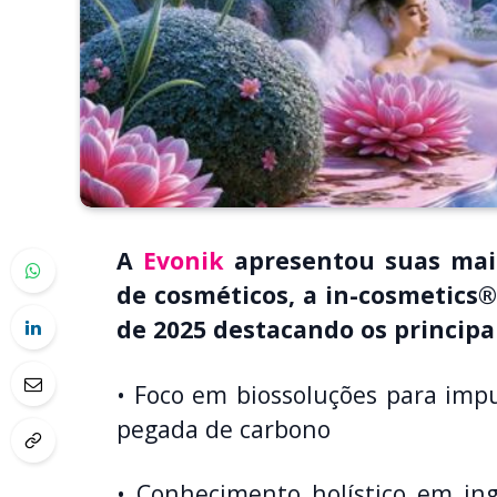
A
Evonik
apresentou suas mais
de cosméticos, a in-cosmetics®
de 2025 destacando os principai
• Foco em biossoluções para impu
pegada de carbono
• Conhecimento holístico em ing