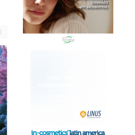
m
edIn