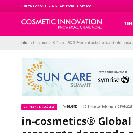
Pauta Editorial 2026
Anuncie
Contato
TEN
Início
»
in-cosmetics® Global 2025: Evonik atende à crescente demanda 
Por
BEATRIZ
4 minutos de leitura
23/04/2025 
EMPRESAS & NEGÓCIOS
in-cosmetics® Global