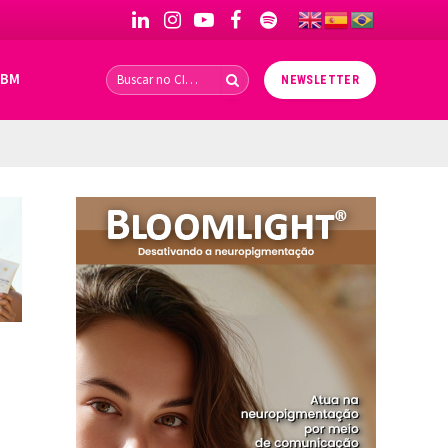
LinkedIn
Instagram
YouTube
Facebook
Spotify
IBM
NEWSLETTER