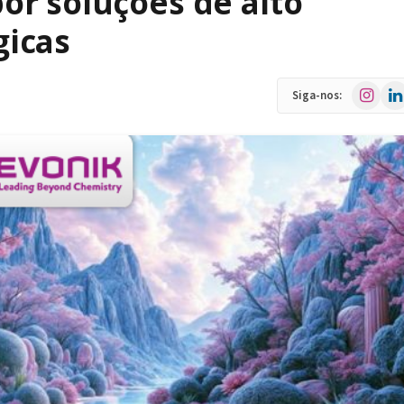
r soluções de alto
icas
Instagra
Link
Siga-nos: