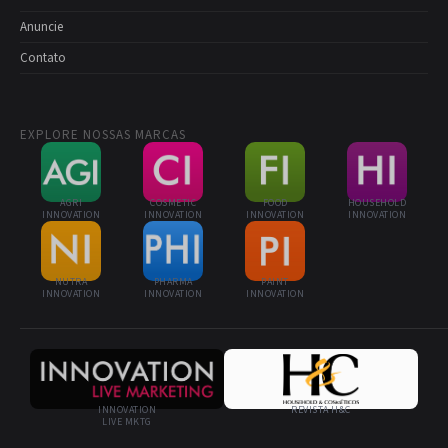
Anuncie
Contato
EXPLORE NOSSAS MARCAS
AGRI
COSMETIC
FOOD
HOUSEHOLD
INNOVATION
INNOVATION
INNOVATION
INNOVATION
NUTRA
PHARMA
PAINT
INNOVATION
INNOVATION
INNOVATION
INNOVATION
REVISTA H&C
LIVE MKTG