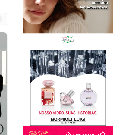
m
edIn