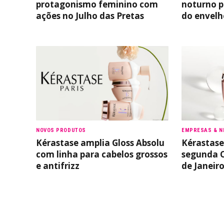
protagonismo feminino com
noturno p
ações no Julho das Pretas
do envel
NOVOS PRODUTOS
EMPRESAS & N
Kérastase amplia Gloss Absolu
Kérastase
com linha para cabelos grossos
segunda C
e antifrizz
de Janeir