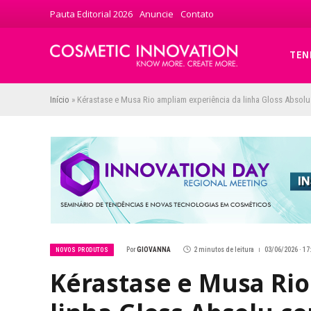
Pauta Editorial 2026
Anuncie
Contato
TEN
Início
»
Kérastase e Musa Rio ampliam experiência da linha Gloss Absol
Por
GIOVANNA
2 minutos de leitura
03/06/2026 · 17
NOVOS PRODUTOS
Kérastase e Musa Rio