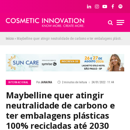
LinkedIn
Instagram
YouTube
Facebook
Spoti
Início
»
Maybelline quer atingir neutralidade de carbono e ter embalagens plásticas 100% recicladas até 2030
Por
JANAINA
2 minutos de leitura
24/01/2022 · 11:44
INTERNACIONAL
Maybelline quer atingir
neutralidade de carbono e
ter embalagens plásticas
100% recicladas até 2030