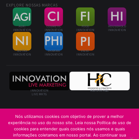
EXPLORE NOSSAS MARCAS
AGRI
COSMETIC
FOOD
HOUSEHOLD
INNOVATION
INNOVATION
INNOVATION
INNOVATION
NUTRA
PHARMA
PAINT
INNOVATION
INNOVATION
INNOVATION
INNOVATION
REVISTA H&C
LIVE MKTG
Nós utilizamos cookies com objetivo de prover a melhor
experiência no uso do nosso site. Leia nossa Política de uso de
© 2026 Cosmetic Innovation · Innovation Business Media Ltda. · Todos os
cookies para entender quais cookies nós usamos e quais
direitos reservados
informações coletamos em nosso portal. Ao continuar sua