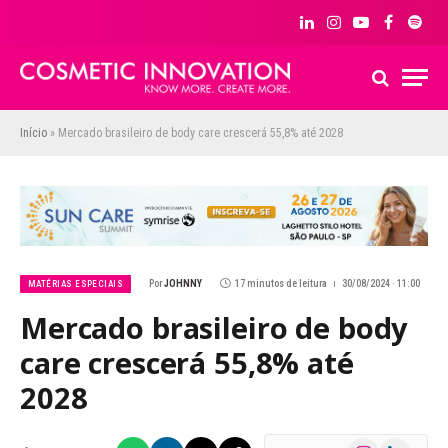
LinkedIn
Instagram
YouTube
Facebook
Spoti
Início
»
Mercado brasileiro de body care crescerá 55,8% até 2028
Por
JOHNNY
17 minutos de leitura
30/08/2024 · 11:00
MATÉRIAS ESPECIAIS
Mercado brasileiro de body
care crescerá 55,8% até
2028
Instagram
LinkedIn