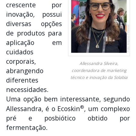
crescente por
inovação, possui
diversas opções
de produtos para
aplicação em
cuidados
corporais,
Allessandra Silveira,
abrangendo
coordenadora de marketing
técnico e inovação da Solabia
diferentes
necessidades.
Uma opção bem interessante, segundo
®
Allessandra, é o Ecoskin
, um complexo
pré e posbiótico obtido por
fermentação.