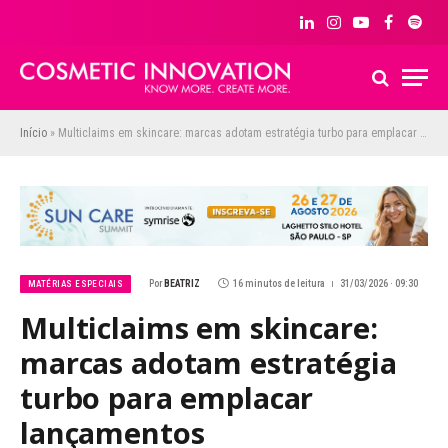
LinkedIn
Instagram
YouTube
Facebook
Spoti
Início
»
Multiclaims em skincare: marcas adotam estratégia turbo para emplacar lançamentos
Por
BEATRIZ
16 minutos de leitura
31/03/2026 · 09:30
MATÉRIAS ESPECIAIS
Multiclaims em skincare:
marcas adotam estratégia
turbo para emplacar
lançamentos