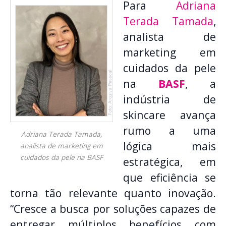
Para
Adriana
Terada Tamada
,
analista de
marketing em
cuidados da pele
na
BASF
, a
indústria de
skincare avança
rumo a uma
Adriana Terada Tamada,
lógica mais
analista de marketing em
cuidados da pele na BASF
estratégica, em
que eficiência se
torna tão relevante quanto inovação.
“Cresce a busca por soluções capazes de
entregar múltiplos benefícios com