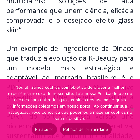
multiclaims: soluções de alta
performance que unem ciência, eficácia
comprovada e o desejado efeito glass
skin”.
Um exemplo de ingrediente da Dinaco
que traduz a evolução da K-Beauty para
um modelo mais estratégico e
adaptável ao mercado brasileiro é o
PDRN de Centella asiática, ativo
Nós utilizamos cookies com objetivo de prover a melhor
experiência no uso do nosso site. Leia nossa Política de uso de
baseado no DNA vegetal. Gabriella
cookies para entender quais cookies nós usamos e quais
explica que, entre as 10 variações de
informações coletamos em nosso portal. Ao continuar sua
navegação, você concorda que podemos armazenar cookies no
PDRN do portfólio, essa versão une
seu dispositivo.
biotecnologia regenerativa,
Eu aceito
Política de privacidade
sustentabilidade e multifuncionalidade,