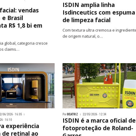
ISDIN amplia linha
facial: vendas
Isdinceutics com espuma
 e Brasil
de limpeza facial
a R$ 1,8 bi em
Com textura ultra cremosa e ingredient
de origem natural, o…
a global, categoria cresce
os claims…
2/06/2026 · 16:05
Por
BEATRIZ
22/05/2026 · 12:34
ISDIN é a marca oficial de
6 · 16:10
va experiência
fotoproteção de Roland-
 de retinal ao
Garros