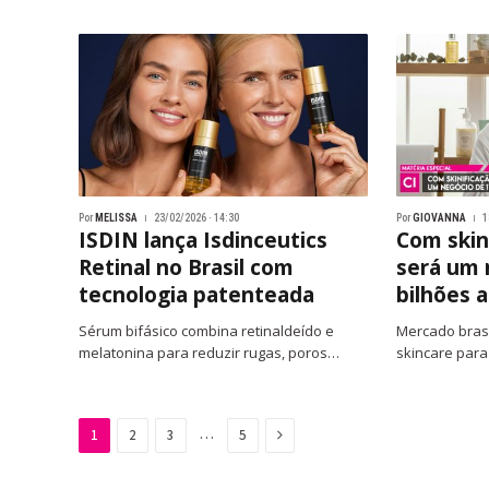
Por
MELISSA
23/02/2026 · 14:30
Por
GIOVANNA
1
ISDIN lança Isdinceutics
Com skin
Retinal no Brasil com
será um 
tecnologia patenteada
bilhões 
Sérum bifásico combina retinaldeído e
Mercado brasi
melatonina para reduzir rugas, poros…
skincare par
Next
…
1
2
3
5