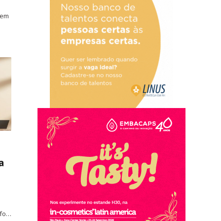
 em
a
nfo…