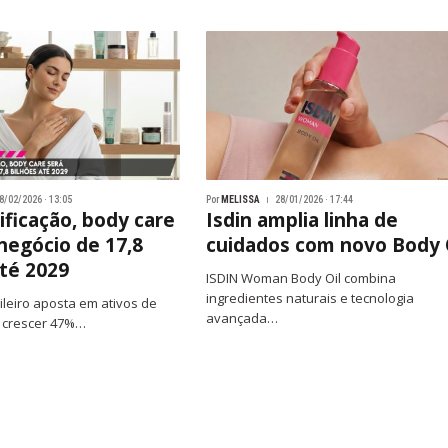
8/02/2026 · 13:05
Por
MELISSA
28/01/2026 · 17:44
ificação, body care
Isdin amplia linha de
negócio de 17,8
cuidados com novo Body 
até 2029
ISDIN Woman Body Oil combina
ingredientes naturais e tecnologia
leiro aposta em ativos de
avançada…
a crescer 47%…