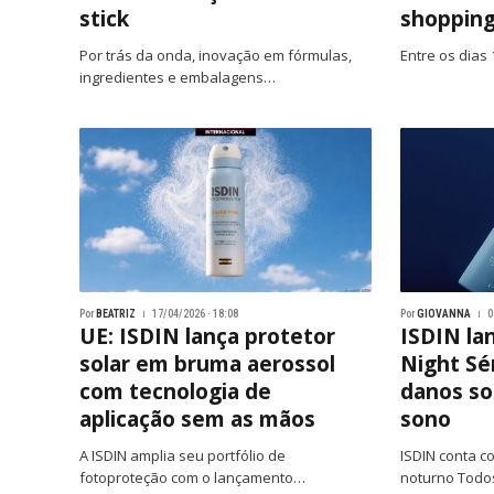
stick
shopping
Por trás da onda, inovação em fórmulas,
Entre os dias 
ingredientes e embalagens…
Por
BEATRIZ
17/04/2026 · 18:08
Por
GIOVANNA
0
UE: ISDIN lança protetor
ISDIN la
solar em bruma aerossol
Night Sé
com tecnologia de
danos so
aplicação sem as mãos
sono
A ISDIN amplia seu portfólio de
ISDIN conta c
fotoproteção com o lançamento…
noturno Tod