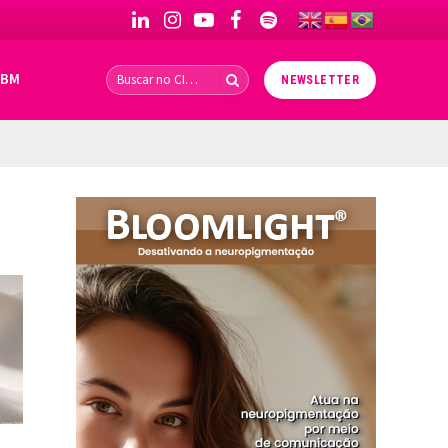
LinkedIn
Instagram
YouTube
Facebook
Spotify
IBM
NEWSLETTER