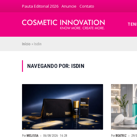
Pauta Editorial 2026
Anuncie
Contato
TEN
Início
»
Isdin
NAVEGANDO POR:
ISDIN
Por
MELISSA
06/08/2026 · 16:28
Por
BEATRIZ
29/0