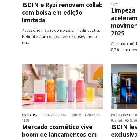
ISDIN e Ryzí renovam collab
10:23
Limpeza 
com bolsa em edição
aceleram
limitada
moviment
Acessório inspirado no sérum Isdinceutics
2025
Retinal estará disponível exclusivamente
na…
Acima da médi
8,7% com nov
Por
BEATRIZ
16/06/2026 · 13:58
Updated:
16/06/2026 ·
Por
GIOVANNA
0
14:58
Updated:
02/06/202
Mercado cosmético vive
ISDIN le
boom de lançamentos em
exclusiva