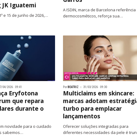
 JK Iguatemi
A ISDIN, marca de Barcelona referência
1º e 15 de junho de 2026,…
dermocosméticos, reforça sua…
7/04/2026 · 09:41
Por
BEATRIZ
31/03/2026 · 09:30
nça Eryfotona
Multiclaims em skincare:
rum que repara
marcas adotam estratégi
lares durante o
turbo para emplacar
lançamentos
om novidade para o cuidado
Oferecer soluções integradas para
os sabemos…
diferentes necessidades da pele é tru