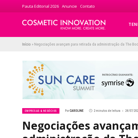
Pauta Editorial 2026
Anuncie
Contato
TEN
Início
»
Negociações avançam para retirada da administração da The Bo
Por
CAROLINE
2 minutos de leitura
24/07/202
EMPRESAS & NEGÓCIOS
Negociações avançam