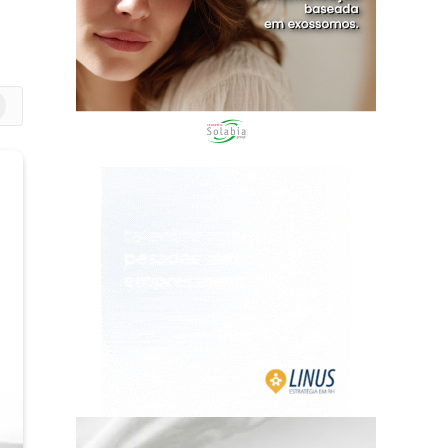
m
edIn