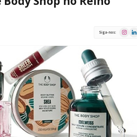
e Body Shop no Reino
Instagra
Link
Siga-nos: