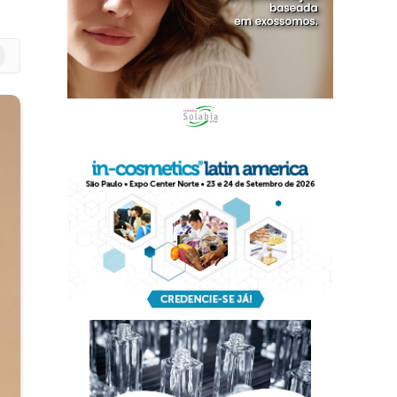
m
edIn