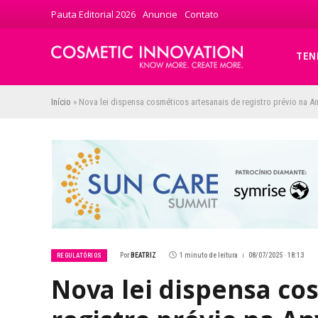
Pauta Editorial 2026
Anuncie
Contato
TEN
Início
»
Nova lei dispensa cosméticos artesanais de registro prévio na A
Por
BEATRIZ
1 minuto de leitura
08/07/2025 · 18:13
REGULATÓRIOS
Nova lei dispensa co