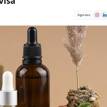
visa
Instagra
Link
Siga-nos: