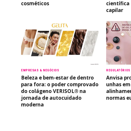
cosméticos
científica
capilar
EMPRESAS & NEGÓCIOS
REGULATÓRIOS
Beleza e bem-estar de dentro
Anvisa pr
para fora: o poder comprovado
unhas em 
do colágeno VERISOL® na
alinhamen
jornada de autocuidado
normas e
moderna