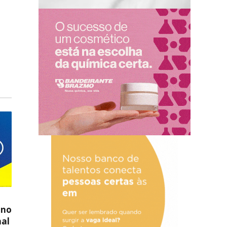
 no
nal