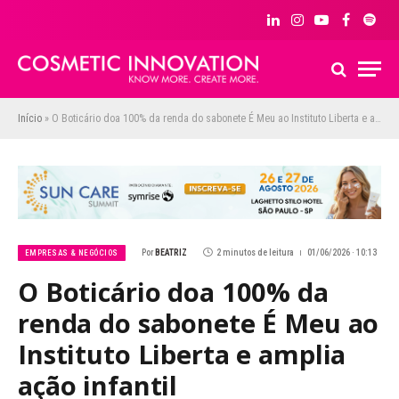
LinkedIn
Instagram
YouTube
Facebook
Spoti
Início
»
O Boticário doa 100% da renda do sabonete É Meu ao Instituto Liberta e amplia ação infantil
Por
BEATRIZ
2 minutos de leitura
01/06/2026 · 10:13
EMPRESAS & NEGÓCIOS
O Boticário doa 100% da
renda do sabonete É Meu ao
Instituto Liberta e amplia
ação infantil