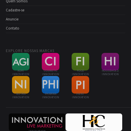
Quem Somos
Cadastre-se
Anuncie
Contato
EXPLORE NOSSAS MARCAS
AGRI
COSMETIC
FOOD
HOUSEHOLD
INNOVATION
INNOVATION
INNOVATION
INNOVATION
NUTRA
PHARMA
PAINT
INNOVATION
INNOVATION
INNOVATION